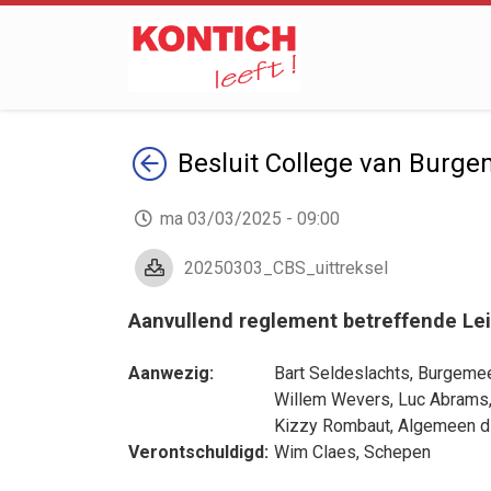
Terug
Besluit
College van Burge
ma 03/03/2025 - 09:00
20250303_CBS_uittreksel
Aanvullend reglement betreffende Le
Aanwezig:
Bart Seldeslachts
, Burgemee
Willem Wevers
,
Luc Abrams
Kizzy Rombaut
, Algemeen d
Verontschuldigd:
Wim Claes
, Schepen