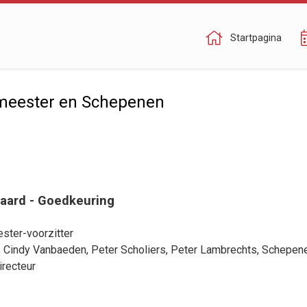
Startpagina
meester en Schepenen
iaard - Goedkeuring
ster-voorzitter
,
Cindy Vanbaeden
,
Peter Scholiers
,
Peter Lambrechts
, Schepen
irecteur