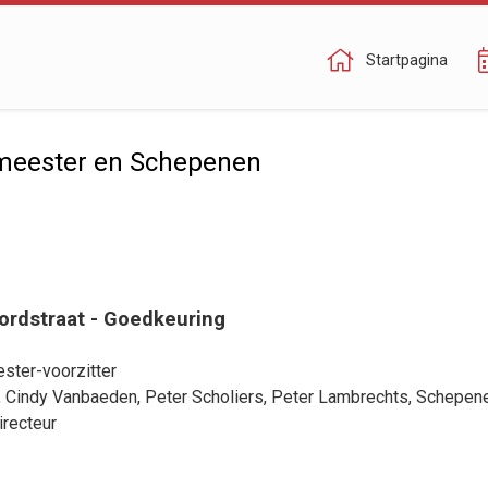
Startpagina
meester en Schepenen
ordstraat - Goedkeuring
ster-voorzitter
,
Cindy Vanbaeden
,
Peter Scholiers
,
Peter Lambrechts
, Schepen
irecteur