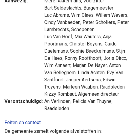
Aanwezig:
Merel Akkermans
, Voorzitter
Bart Seldeslachts
, Burgemeester
Luc Abrams
,
Wim Claes
,
Willem Wevers
,
Cindy Vanbaeden
,
Peter Scholiers
,
Peter
Lambrechts
, Schepenen
Luc Van Hoof
,
Mia Wauters
,
Anja
Poortmans
,
Christel Beyens
,
Guido
Daelemans
,
Sophie Baeckelmans
,
Stijn
De Haes
,
Ronny Roofthooft
,
Joris Dircx
,
Wim Annaert
,
Marjan De Nayer
,
Anton
Van Belleghem
,
Linda Achten
,
Evy Van
Santfoort
,
Jasper Aertsens
,
Edwin
Truyens
,
Marleen Wauben
, Raadsleden
Kizzy Rombaut
, Algemeen directeur
Verontschuldigd:
An Verlinden
,
Felicia Van Thuyne
,
Raadsleden
Feiten en context
De gemeente zamelt volgende afvalstoffen in: