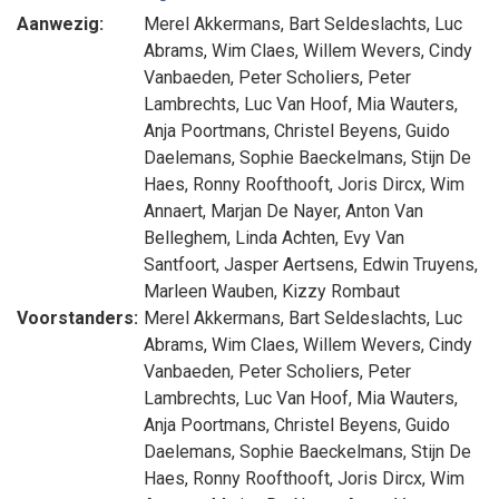
Aanwezig:
Merel Akkermans
,
Bart Seldeslachts
,
Luc
Abrams
,
Wim Claes
,
Willem Wevers
,
Cindy
Vanbaeden
,
Peter Scholiers
,
Peter
Lambrechts
,
Luc Van Hoof
,
Mia Wauters
,
Anja Poortmans
,
Christel Beyens
,
Guido
Daelemans
,
Sophie Baeckelmans
,
Stijn De
Haes
,
Ronny Roofthooft
,
Joris Dircx
,
Wim
Annaert
,
Marjan De Nayer
,
Anton Van
Belleghem
,
Linda Achten
,
Evy Van
Santfoort
,
Jasper Aertsens
,
Edwin Truyens
,
Marleen Wauben
,
Kizzy Rombaut
Voorstanders:
Merel Akkermans
,
Bart Seldeslachts
,
Luc
Abrams
,
Wim Claes
,
Willem Wevers
,
Cindy
Vanbaeden
,
Peter Scholiers
,
Peter
Lambrechts
,
Luc Van Hoof
,
Mia Wauters
,
Anja Poortmans
,
Christel Beyens
,
Guido
Daelemans
,
Sophie Baeckelmans
,
Stijn De
Haes
,
Ronny Roofthooft
,
Joris Dircx
,
Wim