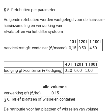
§ 5. Retributies per parameter
Volgende retributies worden vastgelegd voor de huis-aan-
huisinzameling en verwerking van
afvalstoffen via het diftarsysteem:
40 l
120 l
1.100 l
servicekost gft-container (€/maand)
0,15
0,50
4,50
40 l
120 l
1.100 l
lediging gft-container (€/lediging)
0,20
0,60
5,00
alle volumes
verwerking gft (€/kg)
0,15
§ 6. Tarief plaatsen of wisselen container
De retributie voor het plaatsen of wisselen van volume