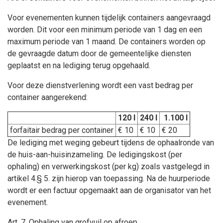
Voor evenementen kunnen tijdelijk containers aangevraagd
worden. Dit voor een minimum periode van 1 dag en een
maximum periode van 1 maand. De containers worden op
de gevraagde datum door de gemeentelijke diensten
geplaatst en na lediging terug opgehaald.
Voor deze dienstverlening wordt een vast bedrag per
container aangerekend:
120 l
240 l
1.100 l
forfaitair bedrag per container
€ 10
€ 10
€ 20
De lediging met weging gebeurt tijdens de ophaalronde van
de huis-aan-huisinzameling. De ledigingskost (per
ophaling) en verwerkingskost (per kg) zoals vastgelegd in
artikel 4.§ 5. zijn hierop van toepassing. Na de huurperiode
wordt er een factuur opgemaakt aan de organisator van het
evenement.
Art. 7.
Ophaling van grofvuil op afroep