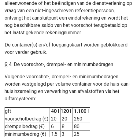
alleenwonende of het beëindigen van de dienstverlening op
vraag van een niet-ingeschreven referentiepersoon,
ontvangt het aansluitpunt een eindafrekening en wordt het
nog beschikbare saldo van het voorschot terugbetaald op
het laatst gekende rekeningnummer.
De container(s) en/of toegangskaart worden geblokkeerd
voor verder gebruik.
§ 4. De voorschot-, drempel- en minimumbedragen
Volgende voorschot-, drempel- en minimumbedragen
worden vastgelegd per volume container voor de huis-aan-
huisinzameling en verwerking van afvalstoffen via het
diftarsysteem:
gft
40 l
120 l
1.100 l
voorschotbedrag (€)
20
20
250
drempelbedrag (€)
6
8
80
minimumbedrag (€)
1,5
3
25