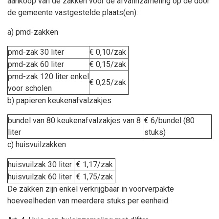
aankoop van de zakken voor de afvalinzameling op de door
de gemeente vastgestelde plaats(en):
a) pmd-zakken
pmd-zak 30 liter
€ 0,10/zak
pmd-zak 60 liter
€ 0,15/zak
pmd-zak 120 liter enkel
€ 0,25/zak
voor scholen
b) papieren keukenafvalzakjes
bundel van 80 keukenafvalzakjes van 8
€ 6/bundel (80
liter
stuks)
c) huisvuilzakken
huisvuilzak 30 liter
€ 1,17/zak
huisvuilzak 60 liter
€ 1,75/zak
De zakken zijn enkel verkrijgbaar in voorverpakte
hoeveelheden van meerdere stuks per eenheid.