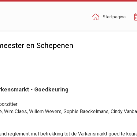
Startpagina
meester en Schepenen
rkensmarkt - Goedkeuring
orzitter
e
,
Wim Claes
,
Willem Wevers
,
Sophie Baeckelmans
,
Cindy Vanb
r
llend reglement met betrekking tot de Varkensmarkt goed te keur