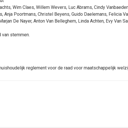
ut
lachts
,
Wim Claes
,
Willem Wevers
,
Luc Abrams
,
Cindy Vanbaede
s
,
Anja Poortmans
,
Christel Beyens
,
Guido Daelemans
,
Felicia V
Marjan De Nayer
,
Anton Van Belleghem
,
Linda Achten
,
Evy Van Sa
d van stemmen.
 huishoudelijk reglement voor de raad voor maatschappelijk welzi