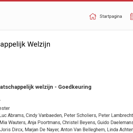
Startpagina
ppelijk Welzijn
atschappelijk welzijn - Goedkeuring
r
ester
Luc Abrams
,
Cindy Vanbaeden
,
Peter Scholiers
,
Peter Lambrech
Mia Wauters
,
Anja Poortmans
,
Christel Beyens
,
Guido Daeleman
Joris Dircx
,
Marjan De Nayer
,
Anton Van Belleghem
,
Linda Achte