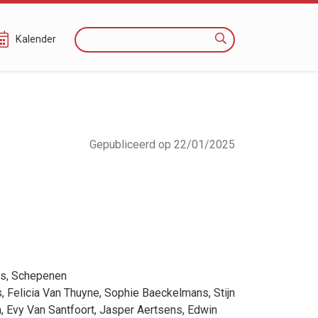
Zoeken
Kalender
Gepubliceerd op 22/01/2025
ts
, Schepenen
s
,
Felicia Van Thuyne
,
Sophie Baeckelmans
,
Stijn
n
,
Evy Van Santfoort
,
Jasper Aertsens
,
Edwin