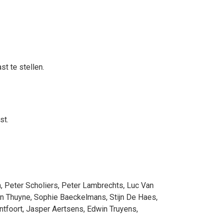
t te stellen.
st.
n
,
Peter Scholiers
,
Peter Lambrechts
,
Luc Van
an Thuyne
,
Sophie Baeckelmans
,
Stijn De Haes
,
ntfoort
,
Jasper Aertsens
,
Edwin Truyens
,