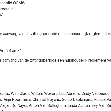
Raadslid OCMW
irecteur
MW
de aanvang van de zittingsperiode een huishoudelijk reglement vas
rt. 38 en 74:
de aanvang van de zittingsperiode een huishoudelijk reglement va
lachts
,
Wim Claes
,
Willem Wevers
,
Luc Abrams
,
Cindy Vanbaede
s
,
Anja Poortmans
,
Christel Beyens
,
Guido Daelemans
,
Felicia V
Marjan De Nayer
,
Anton Van Belleghem
,
Linda Achten
,
Evy Van Sa