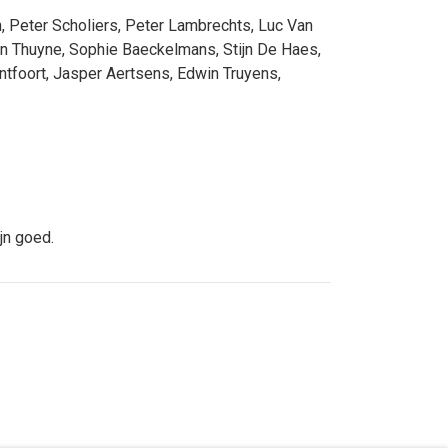
n
,
Peter Scholiers
,
Peter Lambrechts
,
Luc Van
an Thuyne
,
Sophie Baeckelmans
,
Stijn De Haes
,
ntfoort
,
Jasper Aertsens
,
Edwin Truyens
,
jn goed.