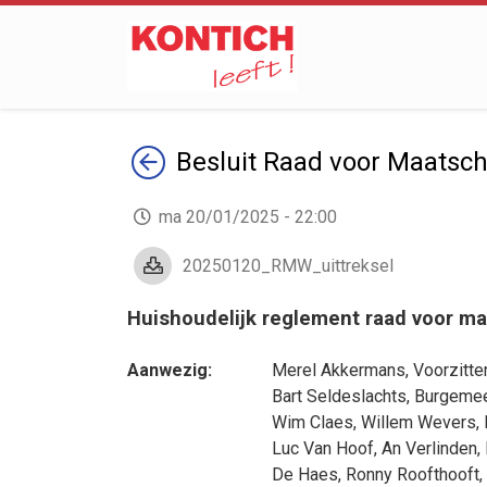
Terug
Besluit
Raad voor Maatscha
ma 20/01/2025 - 22:00
20250120_RMW_uittreksel
Huishoudelijk reglement raad voor ma
Aanwezig:
Merel Akkermans
, Voorzitte
Bart Seldeslachts
, Burgeme
Wim Claes
,
Willem Wevers
,
Luc Van Hoof
,
An Verlinden
,
De Haes
,
Ronny Roofthooft
,