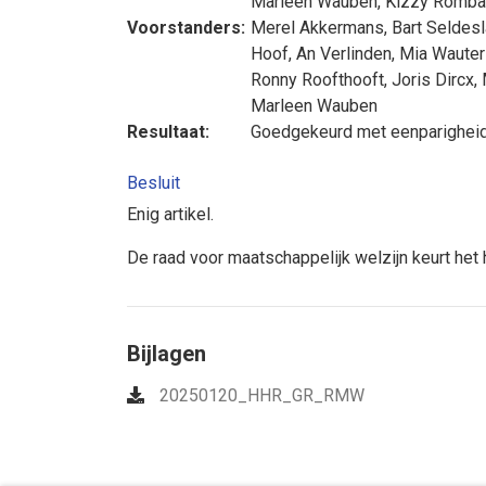
Marleen Wauben
,
Kizzy Romba
Voorstanders:
Merel Akkermans
,
Bart Seldes
Hoof
,
An Verlinden
,
Mia Wauter
Ronny Roofthooft
,
Joris Dircx
,
Marleen Wauben
Resultaat:
Goedgekeurd met eenparighei
Besluit
Enig artikel.
De raad voor maatschappelijk welzijn keurt het
Bijlagen
20250120_HHR_GR_RMW