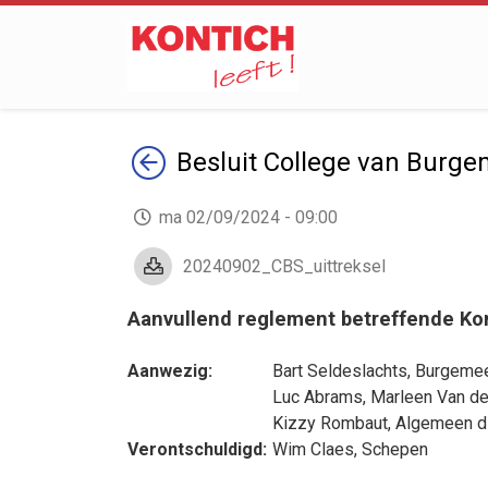
Terug
Besluit
College van Burge
ma 02/09/2024 - 09:00
20240902_CBS_uittreksel
Aanvullend reglement betreffende Kon
Aanwezig:
Bart Seldeslachts
, Burgemee
Luc Abrams
,
Marleen Van d
Kizzy Rombaut
, Algemeen d
Verontschuldigd:
Wim Claes
, Schepen