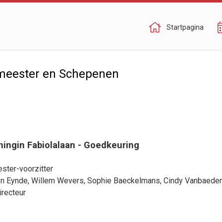
Startpagina
meester en Schepenen
ingin Fabiolalaan - Goedkeuring
ster-voorzitter
en Eynde
,
Willem Wevers
,
Sophie Baeckelmans
,
Cindy Vanbaede
irecteur