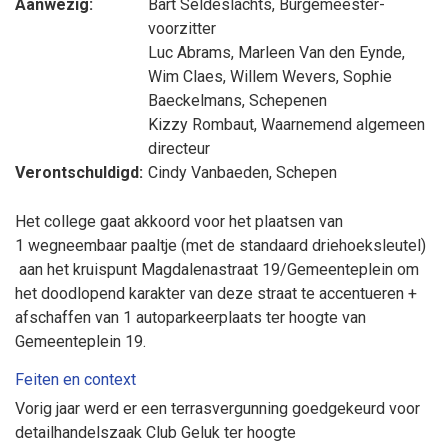
Aanwezig:
Bart Seldeslachts
, Burgemeester-
voorzitter
Luc Abrams
,
Marleen Van den Eynde
,
Wim Claes
,
Willem Wevers
,
Sophie
Baeckelmans
, Schepenen
Kizzy Rombaut
, Waarnemend algemeen
directeur
Verontschuldigd:
Cindy Vanbaeden
, Schepen
Het college gaat akkoord voor het plaatsen van
1 wegneembaar paaltje (met de standaard driehoeksleutel)
aan het kruispunt Magdalenastraat 19/Gemeenteplein om
het doodlopend karakter van deze straat te accentueren +
afschaffen van 1 autoparkeerplaats ter hoogte van
Gemeenteplein 19.
Feiten en context
Vorig jaar werd er een terrasvergunning goedgekeurd voor
detailhandelszaak Club Geluk ter hoogte