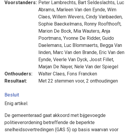
Voorstanders:
Peter Lambrechts
,
Bart Seldeslachts
,
Luc
Abrams
,
Marleen Van den Eynde
,
Wim
Claes
,
Willem Wevers
,
Cindy Vanbaeden
,
Sophie Baeckelmans
,
Ronny Roofthooft
,
Marion De Bock
,
Mia Wauters
,
Anja
Poortmans
,
Yvonne De Ridder
,
Guido
Daelemans
,
Luc Blommaerts
,
Begga Van
linden
,
Marc Van den Brande
,
Eric Van den
Eynde
,
Veerle Van Dyck
,
Joost Fillet
,
Marjan De Nayer
,
Nele Van der Spiegel
Onthouders:
Walter Claes
,
Fons Francken
Resultaat:
Met 22 stemmen voor, 2 onthoudingen
Besluit
Enig artikel.
De gemeenteraad gaat akkoord met bijgevoegde
politieverordening betreffende de beperkte
snelheidsovertredingen (GAS 5) op basis waarvan voor