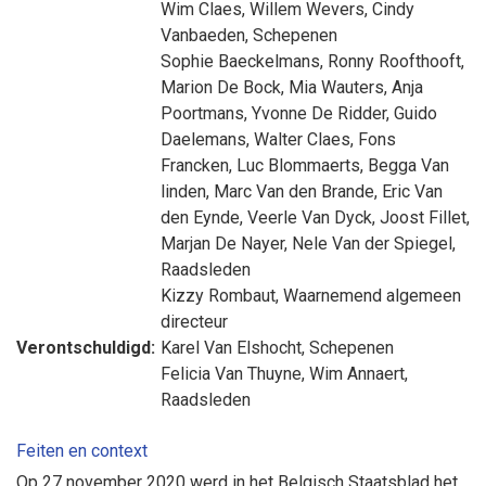
Wim Claes
,
Willem Wevers
,
Cindy
Vanbaeden
, Schepenen
Sophie Baeckelmans
,
Ronny Roofthooft
,
Marion De Bock
,
Mia Wauters
,
Anja
Poortmans
,
Yvonne De Ridder
,
Guido
Daelemans
,
Walter Claes
,
Fons
Francken
,
Luc Blommaerts
,
Begga Van
linden
,
Marc Van den Brande
,
Eric Van
den Eynde
,
Veerle Van Dyck
,
Joost Fillet
,
Marjan De Nayer
,
Nele Van der Spiegel
,
Raadsleden
Kizzy Rombaut
, Waarnemend algemeen
directeur
Verontschuldigd:
Karel Van Elshocht
, Schepenen
Felicia Van Thuyne
,
Wim Annaert
,
Raadsleden
Feiten en context
Op 27 november 2020 werd in het Belgisch Staatsblad het