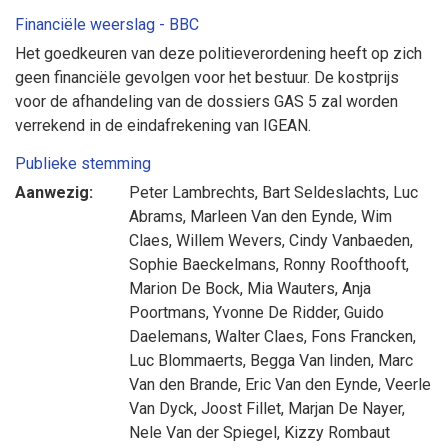
Financiële weerslag - BBC
Het goedkeuren van deze politieverordening heeft op zich
geen financiële gevolgen voor het bestuur. De kostprijs
voor de afhandeling van de dossiers GAS 5 zal worden
verrekend in de eindafrekening van IGEAN.
Publieke stemming
Aanwezig:
Peter Lambrechts
,
Bart Seldeslachts
,
Luc
Abrams
,
Marleen Van den Eynde
,
Wim
Claes
,
Willem Wevers
,
Cindy Vanbaeden
,
Sophie Baeckelmans
,
Ronny Roofthooft
,
Marion De Bock
,
Mia Wauters
,
Anja
Poortmans
,
Yvonne De Ridder
,
Guido
Daelemans
,
Walter Claes
,
Fons Francken
,
Luc Blommaerts
,
Begga Van linden
,
Marc
Van den Brande
,
Eric Van den Eynde
,
Veerle
Van Dyck
,
Joost Fillet
,
Marjan De Nayer
,
Nele Van der Spiegel
,
Kizzy Rombaut