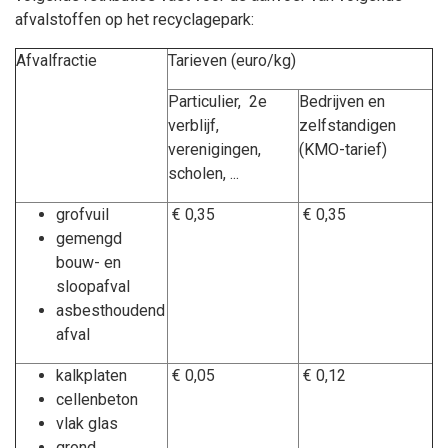
afvalstoffen op het recyclagepark:
Afvalfractie
Tarieven (euro/kg)
Particulier, 2e
Bedrijven en
verblijf,
zelfstandigen
verenigingen,
(KMO-tarief)
scholen, ...
grofvuil
€ 0,35
€ 0,35
gemengd
bouw- en
sloopafval
asbesthoudend
afval
kalkplaten
€ 0,05
€ 0,12
cellenbeton
vlak glas
grond