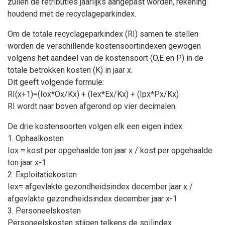
zullen de retributies jaarlijks aangepast worden, rekening
houdend met de recyclageparkindex.
Om de totale recyclageparkindex (RI) samen te stellen
worden de verschillende kostensoortindexen gewogen
volgens het aandeel van de kostensoort (O,E en P) in de
totale betrokken kosten (K) in jaar x.
Dit geeft volgende formule:
RI(x+1)=(Iox*Ox/Kx) + (Iex*Ex/Kx) + (Ipx*Px/Kx)
RI wordt naar boven afgerond op vier decimalen.
De drie kostensoorten volgen elk een eigen index:
1. Ophaalkosten
Iox = kost per opgehaalde ton jaar x / kost per opgehaalde
ton jaar x-1
2. Exploitatiekosten
Iex= afgevlakte gezondheidsindex december jaar x /
afgevlakte gezondheidsindex december jaar x-1
3. Personeelskosten
Personeelskosten stijgen telkens de spilindex