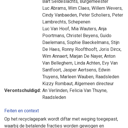
Bart Seldeslachts
, Burgemeester
Luc Abrams
,
Wim Claes
,
Willem Wevers
,
Cindy Vanbaeden
,
Peter Scholiers
,
Peter
Lambrechts
, Schepenen
Luc Van Hoof
,
Mia Wauters
,
Anja
Poortmans
,
Christel Beyens
,
Guido
Daelemans
,
Sophie Baeckelmans
,
Stijn
De Haes
,
Ronny Roofthooft
,
Joris Dircx
,
Wim Annaert
,
Marjan De Nayer
,
Anton
Van Belleghem
,
Linda Achten
,
Evy Van
Santfoort
,
Jasper Aertsens
,
Edwin
Truyens
,
Marleen Wauben
, Raadsleden
Kizzy Rombaut
, Algemeen directeur
Verontschuldigd:
An Verlinden
,
Felicia Van Thuyne
,
Raadsleden
Feiten en context
Op het recyclagepark wordt diftar met weging toegepast,
waarbij de betalende fracties worden gewogen en