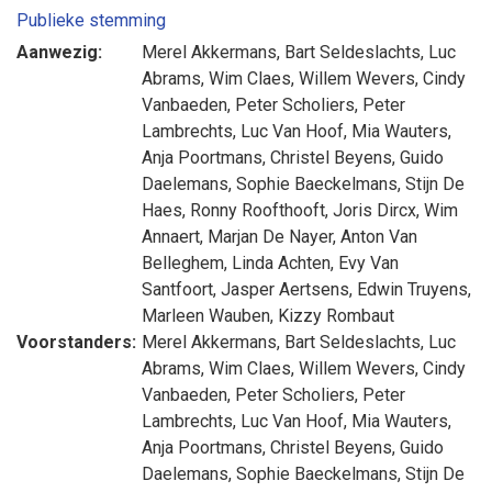
Publieke stemming
Aanwezig:
Merel Akkermans
,
Bart Seldeslachts
,
Luc
Abrams
,
Wim Claes
,
Willem Wevers
,
Cindy
Vanbaeden
,
Peter Scholiers
,
Peter
Lambrechts
,
Luc Van Hoof
,
Mia Wauters
,
Anja Poortmans
,
Christel Beyens
,
Guido
Daelemans
,
Sophie Baeckelmans
,
Stijn De
Haes
,
Ronny Roofthooft
,
Joris Dircx
,
Wim
Annaert
,
Marjan De Nayer
,
Anton Van
Belleghem
,
Linda Achten
,
Evy Van
Santfoort
,
Jasper Aertsens
,
Edwin Truyens
,
Marleen Wauben
,
Kizzy Rombaut
Voorstanders:
Merel Akkermans
,
Bart Seldeslachts
,
Luc
Abrams
,
Wim Claes
,
Willem Wevers
,
Cindy
Vanbaeden
,
Peter Scholiers
,
Peter
Lambrechts
,
Luc Van Hoof
,
Mia Wauters
,
Anja Poortmans
,
Christel Beyens
,
Guido
Daelemans
,
Sophie Baeckelmans
,
Stijn De