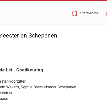
Startpagina
meester en Schepenen
de Lei - Goedkeuring
ster-voorzitter
lem Wevers
,
Sophie Baeckelmans
, Schepenen
irecteur
hepen