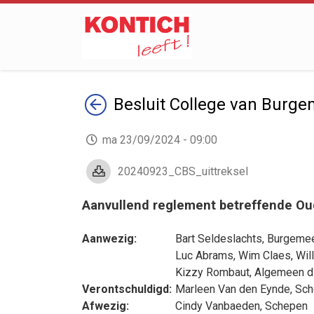
Terug
Besluit
College van Burge
ma 23/09/2024 - 09:00
20240923_CBS_uittreksel
Aanvullend reglement betreffende Ou
Aanwezig:
Bart Seldeslachts
, Burgemee
Luc Abrams
,
Wim Claes
,
Wil
Kizzy Rombaut
, Algemeen d
Verontschuldigd:
Marleen Van den Eynde
, Sc
Afwezig:
Cindy Vanbaeden
, Schepen