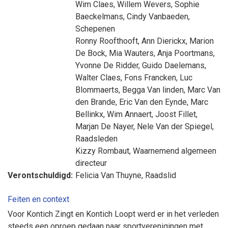
Wim Claes
,
Willem Wevers
,
Sophie
Baeckelmans
,
Cindy Vanbaeden
,
Schepenen
Ronny Roofthooft
,
Ann Dierickx
,
Marion
De Bock
,
Mia Wauters
,
Anja Poortmans
,
Yvonne De Ridder
,
Guido Daelemans
,
Walter Claes
,
Fons Francken
,
Luc
Blommaerts
,
Begga Van linden
,
Marc Van
den Brande
,
Eric Van den Eynde
,
Marc
Bellinkx
,
Wim Annaert
,
Joost Fillet
,
Marjan De Nayer
,
Nele Van der Spiegel
,
Raadsleden
Kizzy Rombaut
, Waarnemend algemeen
directeur
Verontschuldigd:
Felicia Van Thuyne
, Raadslid
Feiten en context
Voor Kontich Zingt en Kontich Loopt werd er in het verleden
steeds een oproep gedaan naar sportverenigingen met