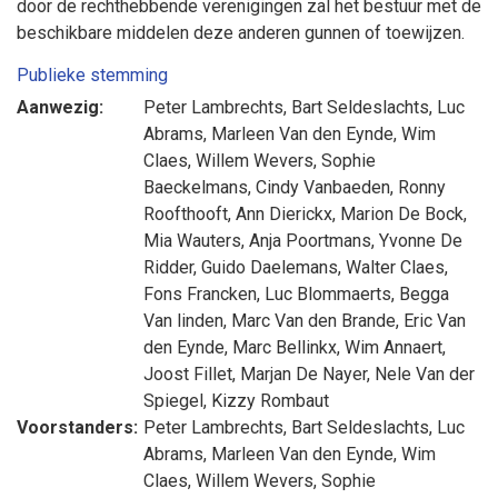
door de rechthebbende verenigingen zal het bestuur met de
beschikbare middelen deze anderen gunnen of toewijzen.
Publieke stemming
Aanwezig:
Peter Lambrechts
,
Bart Seldeslachts
,
Luc
Abrams
,
Marleen Van den Eynde
,
Wim
Claes
,
Willem Wevers
,
Sophie
Baeckelmans
,
Cindy Vanbaeden
,
Ronny
Roofthooft
,
Ann Dierickx
,
Marion De Bock
,
Mia Wauters
,
Anja Poortmans
,
Yvonne De
Ridder
,
Guido Daelemans
,
Walter Claes
,
Fons Francken
,
Luc Blommaerts
,
Begga
Van linden
,
Marc Van den Brande
,
Eric Van
den Eynde
,
Marc Bellinkx
,
Wim Annaert
,
Joost Fillet
,
Marjan De Nayer
,
Nele Van der
Spiegel
,
Kizzy Rombaut
Voorstanders:
Peter Lambrechts
,
Bart Seldeslachts
,
Luc
Abrams
,
Marleen Van den Eynde
,
Wim
Claes
,
Willem Wevers
,
Sophie